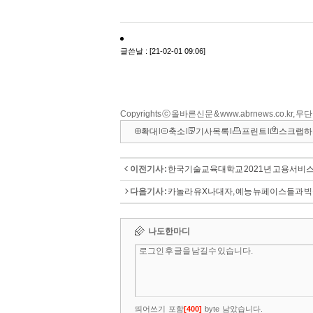
Copyrights ⓒ 올바른신문 & www.abrnews.co.kr,
확대
l
축소
l
기사목록
l
프린트
l
스크랩하
이전기사 :
한국기술교육대학교 2021년 고용서비스 
다음기사 :
카놀라 유X나대자, 예능 뉴페이스들과 