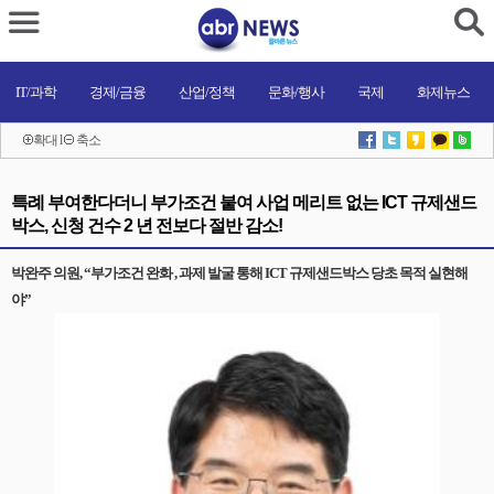
IT/과학
경제/금융
산업/정책
문화/행사
국제
화제뉴스
확대
l
축소
특례 부여한다더니 부가조건 붙여 사업 메리트 없는 ICT 규제샌드
박스, 신청 건수 2 년 전보다 절반 감소!
박완주 의원, “부가조건 완화 , 과제 발굴 통해 ICT 규제샌드박스 당초 목적 실현해
야”