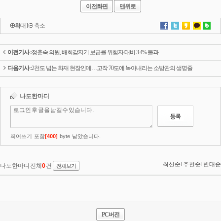
이전화면
맨위로
확대
l
축소
이전기사 :
정춘숙 의원, 배회감지기 보급률 위험자 대비 3.4% 불과
다음기사 :
2천도 넘는 화재 현장인데…고작 70도에 녹아내리는 소방관의 생명줄
PC버전